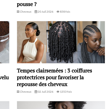
pousse ?
Cheveux
20 Juil 2026
858 fois
Tempes clairsemées : 3 coiffures
velu
protectrices pour favoriser la
repousse des cheveux
Cheveux
02 Juil 2026
1353 fois