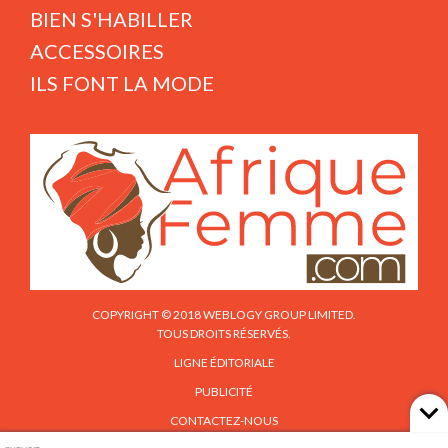
BIEN S'HABILLER
ACCESSOIRES
ILS FONT LA MODE
COPYRIGHT © 2018 WEBLOGY GROUP LIMITED.
TOUS DROITS RÉSERVÉS.
LIGNE ÉDITORIALE
PUBLICITÉ
CONTACTEZ-NOUS