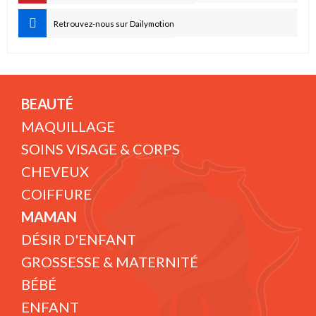
Retrouvez-nous sur Dailymotion
BEAUTÉ
MAQUILLAGE
SOINS VISAGE & CORPS
CHEVEUX
COIFFURE
MAMAN
DÉSIR D'ENFANT
GROSSESSE & MATERNITÉ
BÉBÉ
ENFANT