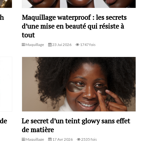
sh
Maquillage waterproof : les secrets
d’une mise en beauté qui résiste à
tout
Maquillage
23 Jui 2026
1747 fois
ide
Le secret d’un teint glowy sans effet
de matière
Maquillage
17 Avr 2026
2535 fois