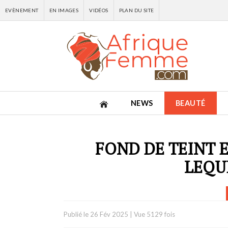
EVÈNEMENT
EN IMAGES
VIDÉOS
PLAN DU SITE
NEWS
BEAUTÉ
FOND DE TEINT 
LEQU
Publié le
26 Fév 2025
|
Vue 5129 fois