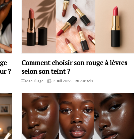
age
Comment choisir son rouge à lèvres
ur ?
selon son teint ?
Maquillage
31 Juil 2026
738 fois