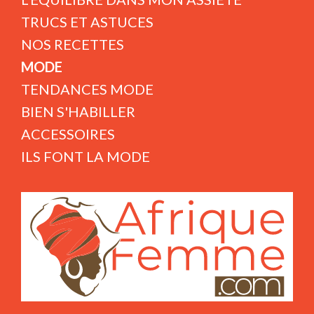
TRUCS ET ASTUCES
NOS RECETTES
MODE
TENDANCES MODE
BIEN S'HABILLER
ACCESSOIRES
ILS FONT LA MODE