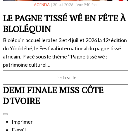
AGENDA
|
30 Jui 2026
|
Vue 940 fois
LE PAGNE TISSÉ WÊ EN FÊTE À
BLOLÉQUIN
Bloléquin accueillera les 3 et 4 juillet 2026 la 12ᵉ édition
du Yôrôdéhé, le Festival international du pagne tissé
africain. Placé sous le thème ‘’Pagne tissé wè :
patrimoine culturel…
Lire la suite
DEMI FINALE MISS CÔTE
D'IVOIRE
Imprimer
E-mail