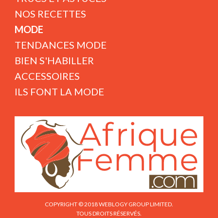
NOS RECETTES
MODE
TENDANCES MODE
BIEN S'HABILLER
ACCESSOIRES
ILS FONT LA MODE
COPYRIGHT © 2018 WEBLOGY GROUP LIMITED.
TOUS DROITS RÉSERVÉS.