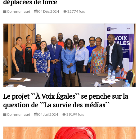
déplacées de force
Communiqué
04 Déc 2024
32774 fois
Le projet ``À Voix Égales`` se penche sur la
question de ``La survie des médias``
Communiqué
04 Juil 2024
39199 fois