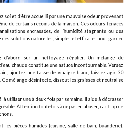
z soi et d’être accueilli par une mauvaise odeur provenant
 même de certains recoins de la maison. Ces odeurs tenaces
analisations encrassées, de l’humidité stagnante ou des
 des solutions naturelles, simples et efficaces pour garder
ez d’abord sur un nettoyage régulier. Un mélange de
 d’eau chaude constitue une astuce incontournable. Versez
in, ajoutez une tasse de vinaigre blanc, laissez agir 30
e. Ce mélange désinfecte, dissout les graisses et neutralise
, à utiliser une à deux fois par semaine. Il aide à décrasser
gréable. Attention toutefois à ne pas en abuser, car trop de
chons.
 les pièces humides (cuisine, salle de bain, buanderie).