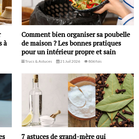
r
Comment bien organiser sa poubelle
s à
de maison ? Les bonnes pratiques
pour un intérieur propre et sain
Trucs & Astuces
21 Juil 2026
806 fois
es
7 astuces de grand-mère qui