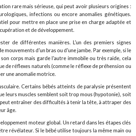
ation rare mais sérieuse, qui peut avoir plusieurs origines :
eurologiques, infections ou encore anomalies génétiques.
tiel pour mettre en place une prise en charge adaptée et
 récupération et de développement.
ester de différentes manières. L’un des premiers signes
de mouvements d’un bras ou d’une jambe. Par exemple, si le
on corps mais garde l’autre immobile ou très raide, cela
ue de réflexes naturels (comme le réflexe de préhension ou
ler une anomalie motrice.
usculaire. Certains bébés atteints de paralysie présentent
ue leurs muscles semblent soit trop mous (hypotonie), soit
peut entraîner des difficultés à tenir la tête, à attraper des
eur âge.
veloppement moteur global. Un retard dans les étapes clés
re révélateur. Si le bébé utilise toujours la même main ou