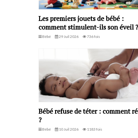
Les premiers jouets de bébé :
comment stimulent-ils son éveil 
Bébé
29 Juil 2026
736 fois
Bébé refuse de téter : comment ré
?
Bébé
10 Juil 2026
1183 fois