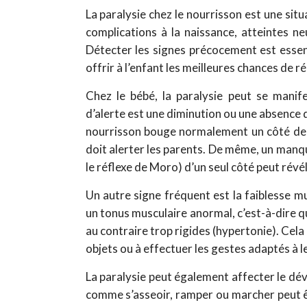
La paralysie chez le nourrisson est une situ
complications à la naissance, atteintes n
Détecter les signes précocement est essen
offrir à l’enfant les meilleures chances de
Chez le bébé, la paralysie peut se manif
d’alerte est une diminution ou une absence 
nourrisson bouge normalement un côté de s
doit alerter les parents. De même, un manq
le réflexe de Moro) d’un seul côté peut révé
Un autre signe fréquent est la faiblesse m
un tonus musculaire anormal, c’est-à-dire q
au contraire trop rigides (hypertonie). Cela 
objets ou à effectuer les gestes adaptés à l
La paralysie peut également affecter le dé
comme s’asseoir, ramper ou marcher peut êt