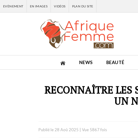
EVÈNEMENT
EN IMAGES
VIDÉOS
PLAN DU SITE
NEWS
BEAUTÉ
RECONNAÎTRE LES 
UN 
Publié le
28 Aoû 2025
|
Vue 5867 fois