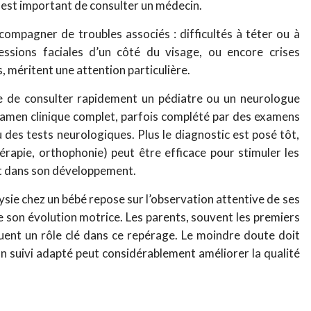
l est important de consulter un médecin.
ccompagner de troubles associés : difficultés à téter ou à
ressions faciales d’un côté du visage, ou encore crises
, méritent une attention particulière.
le de consulter rapidement un pédiatre ou un neurologue
examen clinique complet, parfois complété par des examens
 des tests neurologiques. Plus le diagnostic est posé tôt,
hérapie, orthophonie) peut être efficace pour stimuler les
t dans son développement.
ysie chez un bébé repose sur l’observation attentive de ses
 son évolution motrice. Les parents, souvent les premiers
ent un rôle clé dans ce repérage. Le moindre doute doit
un suivi adapté peut considérablement améliorer la qualité