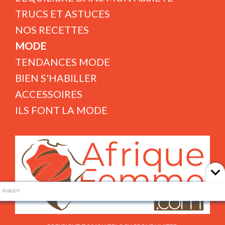
TRUCS ET ASTUCES
NOS RECETTES
MODE
TENDANCES MODE
BIEN S'HABILLER
ACCESSOIRES
ILS FONT LA MODE
PUBLICIT