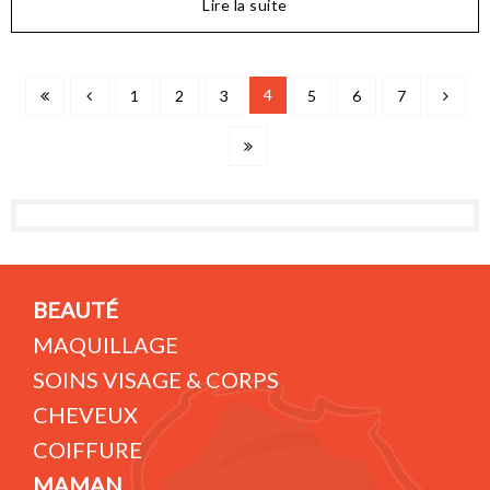
Lire la suite
4
1
2
3
5
6
7
BEAUTÉ
MAQUILLAGE
SOINS VISAGE & CORPS
CHEVEUX
COIFFURE
MAMAN