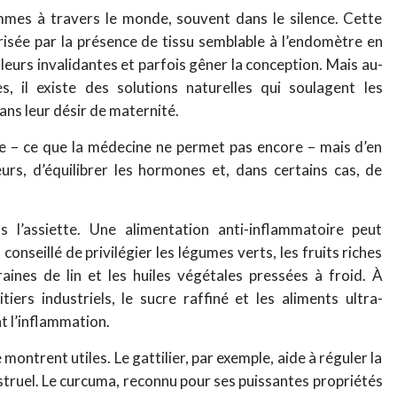
mmes à travers le monde, souvent dans le silence. Cette
isée par la présence de tissu semblable à l’endomètre en
eurs invalidantes et parfois gêner la conception. Mais au-
, il existe des solutions naturelles qui soulagent les
s leur désir de maternité.
ose – ce que la médecine ne permet pas encore – mais d’en
eurs, d’équilibrer les hormones et, dans certains cas, de
 l’assiette. Une alimentation anti-inflammatoire peut
nseillé de privilégier les légumes verts, les fruits riches
raines de lin et les huiles végétales pressées à froid. À
itiers industriels, le sucre raffiné et les aliments ultra-
nt l’inflammation.
montrent utiles. Le gattilier, par exemple, aide à réguler la
struel. Le curcuma, reconnu pour ses puissantes propriétés