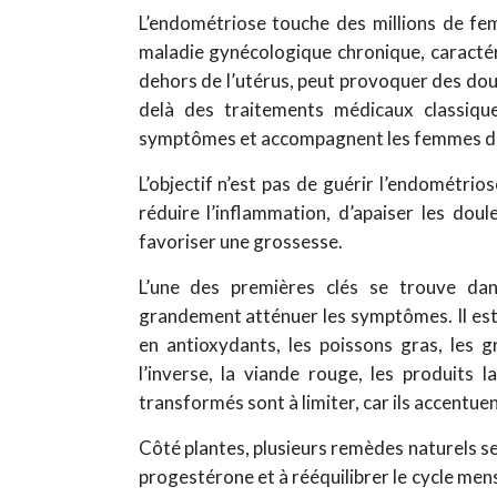
L’endométriose touche des millions de fe
maladie gynécologique chronique, caractér
dehors de l’utérus, peut provoquer des doul
delà des traitements médicaux classiques
symptômes et accompagnent les femmes dan
L’objectif n’est pas de guérir l’endométri
réduire l’inflammation, d’apaiser les doul
favoriser une grossesse.
L’une des premières clés se trouve dans
grandement atténuer les symptômes. Il est co
en antioxydants, les poissons gras, les g
l’inverse, la viande rouge, les produits la
transformés sont à limiter, car ils accentue
Côté plantes, plusieurs remèdes naturels se 
progestérone et à rééquilibrer le cycle men