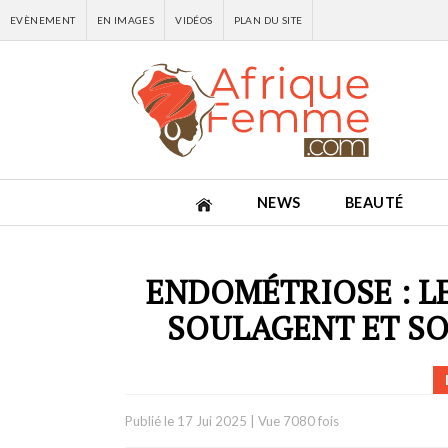
EVÈNEMENT
EN IMAGES
VIDÉOS
PLAN DU SITE
NEWS
BEAUTÉ
ENDOMÉTRIOSE : L
SOULAGENT ET SO
Publié le
17 Jui 2025
|
Vue 7080 fois