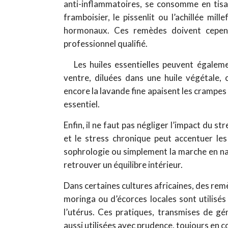
anti-inflammatoires, se consomme en tisa
framboisier, le pissenlit ou l’achillée mill
hormonaux. Ces remèdes doivent cepend
professionnel qualifié.
Les huiles essentielles peuvent égale
ventre, diluées dans une huile végétale, c
encore la lavande fine apaisent les crampes
essentiel.
Enfin, il ne faut pas négliger l’impact du
et le stress chronique peut accentuer les
sophrologie ou simplement la marche en nat
retrouver un équilibre intérieur.
Dans certaines cultures africaines, des remè
moringa ou d’écorces locales sont utilisé
l’utérus. Ces pratiques, transmises de gé
aussi utilisées avec prudence, toujours en 