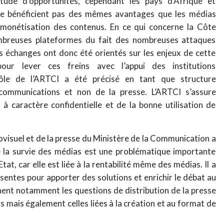
itude d’opportunités, cependant les pays d’Afrique et
 ne bénéficient pas des mêmes avantages que les médias
monétisation des contenus. En ce qui concerne la Côte
nombreuses plateformes du fait des nombreuses attaques
rs échanges ont donc été orientés sur les enjeux de cette
our lever ces freins avec l’appui des institutions
rôle de l’ARTCI a été précisé en tant que structure
communications et non de la presse. L’ARTCI s’assure
 caractère confidentielle et de la bonne utilisation de
ovisuel et de la presse du Ministère de la Communication a
e la survie des médias est une problématique importante
tat, car elle est liée à la rentabilité même des médias. Il a
ésentes pour apporter des solutions et enrichir le débat au
rnent notamment les questions de distribution de la presse
ns mais également celles liées à la création et au format de