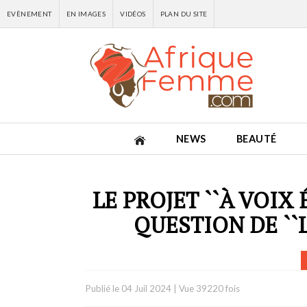
EVÈNEMENT
EN IMAGES
VIDÉOS
PLAN DU SITE
NEWS
BEAUTÉ
LE PROJET ``À VOIX
QUESTION DE ``
Publié le
04 Juil 2024
|
Vue 39220 fois