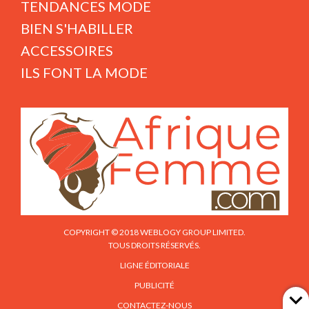
TENDANCES MODE
BIEN S'HABILLER
ACCESSOIRES
ILS FONT LA MODE
COPYRIGHT © 2018 WEBLOGY GROUP LIMITED.
TOUS DROITS RÉSERVÉS.
LIGNE ÉDITORIALE
PUBLICITÉ
CONTACTEZ-NOUS