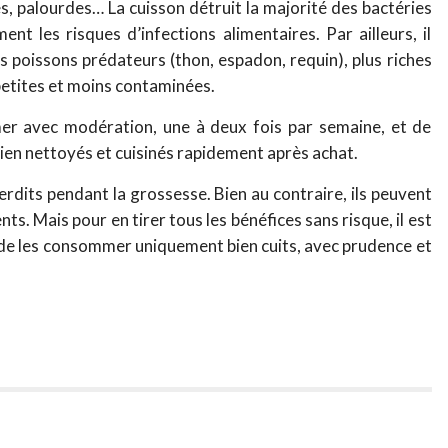
es, palourdes… La cuisson détruit la majorité des bactéries
ent les risques d’infections alimentaires. Par ailleurs, il
 poissons prédateurs (thon, espadon, requin), plus riches
 petites et moins contaminées.
er avec modération, une à deux fois par semaine, et de
, bien nettoyés et cuisinés rapidement après achat.
erdits pendant la grossesse. Bien au contraire, ils peuvent
ts. Mais pour en tirer tous les bénéfices sans risque, il est
t de les consommer uniquement bien cuits, avec prudence et