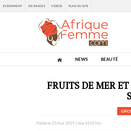
EVÈNEMENT
EN IMAGES
VIDÉOS
PLAN DU SITE
NEWS
BEAUTÉ
FRUITS DE MER ET
GROS
Publié le
20 Aoû 2025
|
Vue 4202 fois