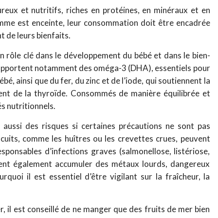
reux et nutritifs, riches en protéines, en minéraux et en
emme est enceinte, leur consommation doit être encadrée
t de leurs bienfaits.
un rôle clé dans le développement du bébé et dans le bien-
r apportent notamment des oméga-3 (DHA), essentiels pour
bé, ainsi que du fer, du zinc et de l’iode, qui soutiennent la
ent de la thyroïde. Consommés de manière équilibrée et
és nutritionnels.
ussi des risques si certaines précautions ne sont pas
 cuits, comme les huîtres ou les crevettes crues, peuvent
sponsables d’infections graves (salmonellose, listériose,
vent également accumuler des métaux lourds, dangereux
uoi il est essentiel d’être vigilant sur la fraîcheur, la
r, il est conseillé de ne manger que des fruits de mer bien