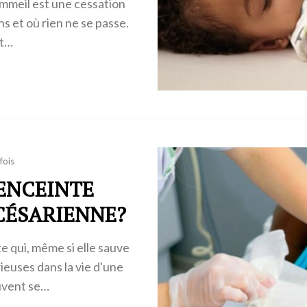
mmeil est une cessation
ns et où rien ne se passe.
st…
fois
 ENCEINTE
CÉSARIENNE?
e qui, même si elle sauve
ieuses dans la vie d'une
uvent se…