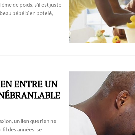
lème de poids, s'il est juste
n beau bébé bien potelé,
IEN ENTRE UN
 INÉBRANLABLE
exion, un lien que rien ne
u fil des années, se