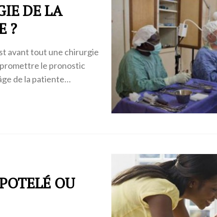
IE DE LA
E ?
est avant tout une chirurgie
mpromettre le pronostic
’âge de la patiente…
 POTELÉ OU