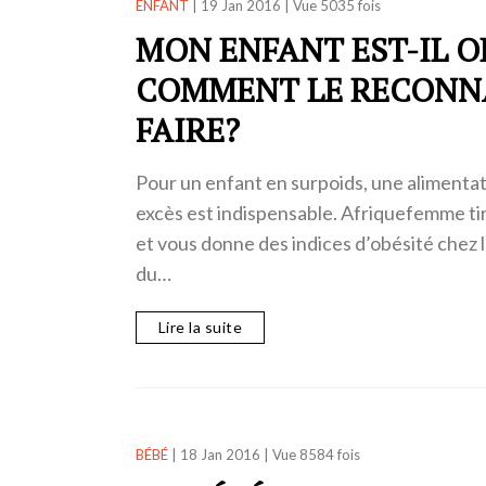
ENFANT
|
19 Jan 2016
|
Vue 5035 fois
MON ENFANT EST-IL O
COMMENT LE RECONNA
FAIRE?
Pour un enfant en surpoids, une alimentat
excès est indispensable. Afriquefemme tir
et vous donne des indices d’obésité chez 
du…
Lire la suite
BÉBÉ
|
18 Jan 2016
|
Vue 8584 fois