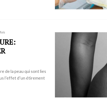
fois
URE:
ER
e de la peau qui sont lies
us l’effet d’un étirement