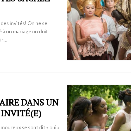
des invités! On ne se
é à un mariage on doit
oir…
FAIRE DANS UN
INVITÉ(E)
amoureux se sont dit « oui »