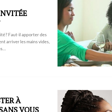
INVITÉE
?
ité? Faut-il apporter des
nt arriver les mains vides,
us…
STER À
 SANS VOUS