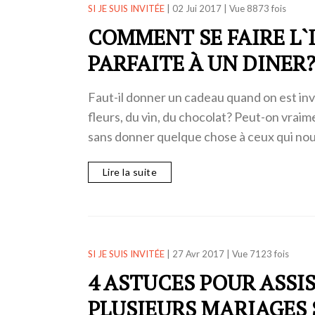
SI JE SUIS INVITÉE
|
02 Jui 2017
|
Vue 8873 fois
COMMENT SE FAIRE L`
PARFAITE À UN DINER
Faut-il donner un cadeau quand on est inv
fleurs, du vin, du chocolat? Peut-on vraime
sans donner quelque chose à ceux qui no
Lire la suite
SI JE SUIS INVITÉE
|
27 Avr 2017
|
Vue 7123 fois
4 ASTUCES POUR ASSI
PLUSIEURS MARIAGES