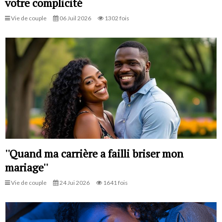
votre complicité
Vie de couple
06 Juil 2026
1302 fois
''Quand ma carrière a failli briser mon
mariage''
Vie de couple
24 Jui 2026
1641 fois