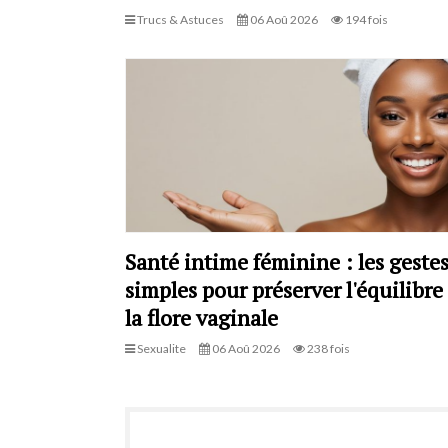
Trucs & Astuces
06 Aoû 2026
194 fois
Santé intime féminine : les geste
simples pour préserver l'équilibre
la flore vaginale
Sexualite
06 Aoû 2026
238 fois