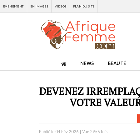
EVÈNEMENT
EN IMAGES
VIDÉOS
PLAN DU SITE
NEWS
BEAUTÉ
DEVENEZ IRREMPLA
VOTRE VALEUR
Publié le
04 Fév 2026
|
Vue 2955 fois