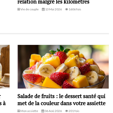
relation malgré les kilomètres
Vie de couple
13 Mai 2026
1606 fois
r
Salade de fruits : le dessert santé qui
s à
met de la couleur dans votre assiette
Mon assiette
06 Aoû 2026
201 fois