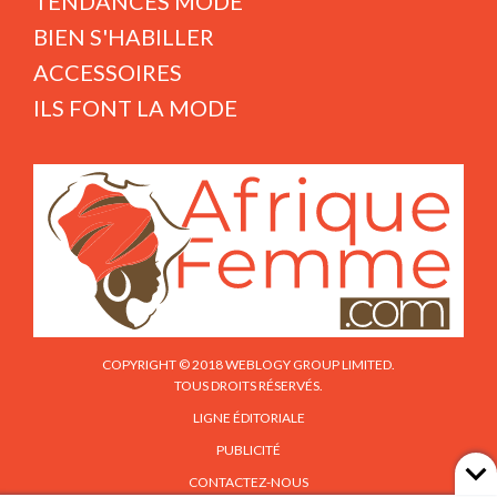
TENDANCES MODE
BIEN S'HABILLER
ACCESSOIRES
ILS FONT LA MODE
COPYRIGHT © 2018 WEBLOGY GROUP LIMITED.
TOUS DROITS RÉSERVÉS.
LIGNE ÉDITORIALE
PUBLICITÉ
CONTACTEZ-NOUS