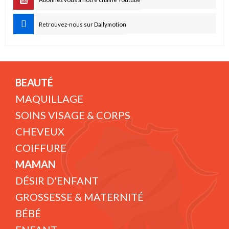
Retrouvez-nous sur Dailymotion
BEAUTÉ
MAQUILLAGE
SOINS VISAGE & CORPS
CHEVEUX
COIFFURE
MAMAN
DÉSIR D'ENFANT
GROSSESSE & MATERNITÉ
BÉBÉ