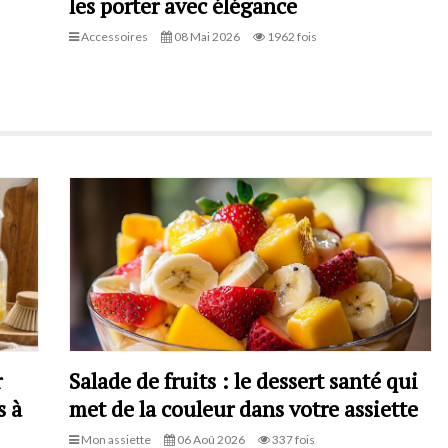
les porter avec élégance
Accessoires
08 Mai 2026
1962 fois
r
Salade de fruits : le dessert santé qui
s à
met de la couleur dans votre assiette
Mon assiette
06 Aoû 2026
337 fois