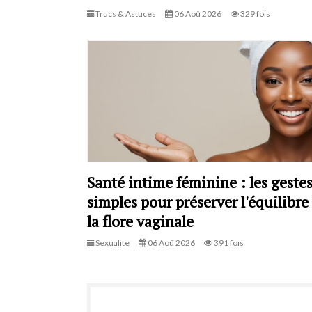
Trucs & Astuces
06 Aoû 2026
329 fois
Santé intime féminine : les geste
simples pour préserver l'équilibre
la flore vaginale
Sexualite
06 Aoû 2026
391 fois