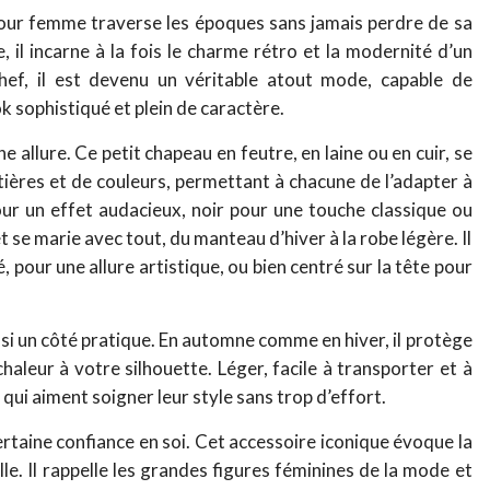
pour femme traverse les époques sans jamais perdre de sa
 il incarne à la fois le charme rétro et la modernité d’un
chef, il est devenu un véritable atout mode, capable de
ok sophistiqué et plein de caractère.
e allure. Ce petit chapeau en feutre, en laine ou en cuir, se
tières et de couleurs, permettant à chacune de l’adapter à
pour un effet audacieux, noir pour une touche classique ou
t se marie avec tout, du manteau d’hiver à la robe légère. Il
, pour une allure artistique, ou bien centré sur la tête pour
si un côté pratique. En automne comme en hiver, il protège
aleur à votre silhouette. Léger, facile à transporter et à
s qui aiment soigner leur style sans trop d’effort.
ertaine confiance en soi. Cet accessoire iconique évoque la
elle. Il rappelle les grandes figures féminines de la mode et