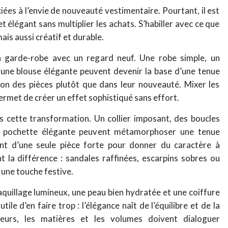
iées à l’envie de nouveauté vestimentaire. Pourtant, il est
et élégant sans multiplier les achats. S’habiller avec ce que
is aussi créatif et durable.
sa garde-robe avec un regard neuf. Une robe simple, un
u une blouse élégante peuvent devenir la base d’une tenue
tion des pièces plutôt que dans leur nouveauté. Mixer les
rmet de créer un effet sophistiqué sans effort.
ns cette transformation. Un collier imposant, des boucles
ne pochette élégante peuvent métamorphoser une tenue
vent d’une seule pièce forte pour donner du caractère à
nt la différence : sandales raffinées, escarpins sobres ou
une touche festive.
quillage lumineux, une peau bien hydratée et une coiffure
tile d’en faire trop : l’élégance naît de l’équilibre et de la
eurs, les matières et les volumes doivent dialoguer