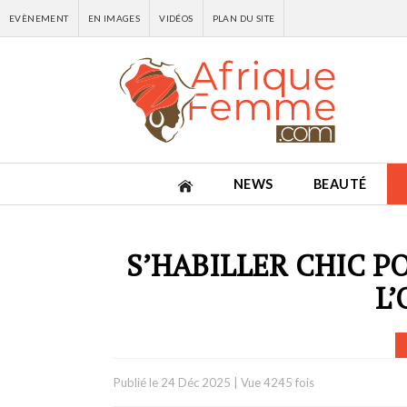
EVÈNEMENT
EN IMAGES
VIDÉOS
PLAN DU SITE
NEWS
BEAUTÉ
S’HABILLER CHIC P
L’
Publié le
24 Déc 2025
|
Vue 4245 fois