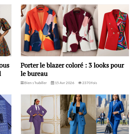
vous
Porter le blazer coloré : 3 looks pour
l
le bureau
Bien s’habiller
15 Avr 2026
2370 fois