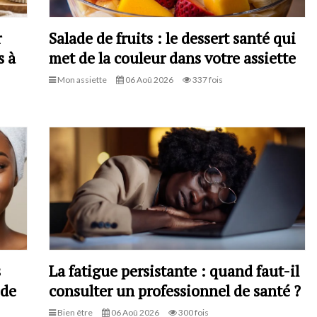
r
Salade de fruits : le dessert santé qui
s à
met de la couleur dans votre assiette
Mon assiette
06 Aoû 2026
337 fois
s
La fatigue persistante : quand faut-il
 de
consulter un professionnel de santé ?
Bien être
06 Aoû 2026
300 fois