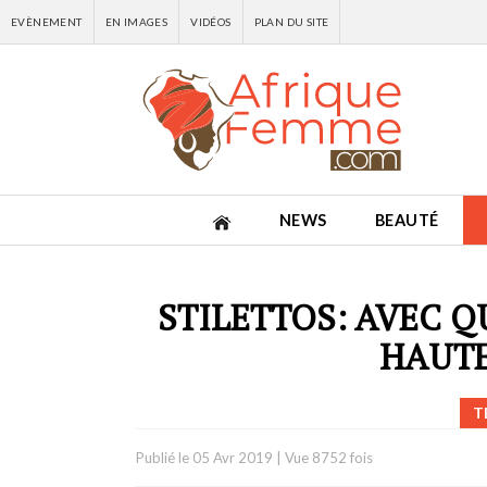
EVÈNEMENT
EN IMAGES
VIDÉOS
PLAN DU SITE
NEWS
BEAUTÉ
STILETTOS: AVEC Q
HAUTE
T
Publié le
05 Avr 2019
|
Vue 8752 fois