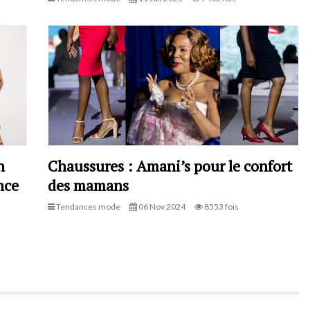
n
Chaussures : Amani’s pour le confort
nce
des mamans
Tendances mode
06 Nov 2024
8553 fois