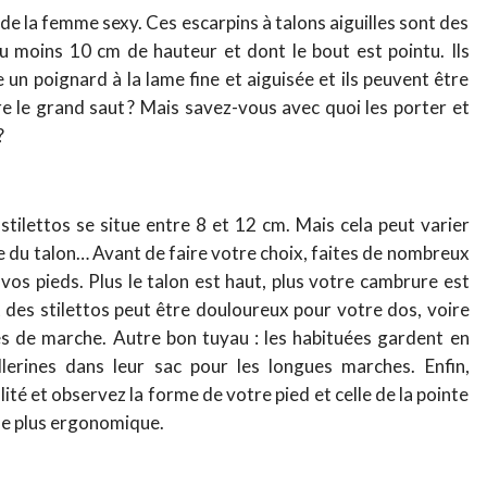
a de la femme sexy. Ces escarpins à talons aiguilles sont des
au moins 10 cm de hauteur et dont le bout est pointu. Ils
 un poignard à la lame fine et aiguisée et ils peuvent être
re le grand saut ? Mais savez-vous avec quoi les porter et
?
tilettos se situe entre 8 et 12 cm. Mais cela peut varier
se du talon… Avant de faire votre choix, faites de nombreux
vos pieds. Plus le talon est haut, plus votre cambrure est
t des stilettos peut être douloureux pour votre dos, voire
s de marche. Autre bon tuyau : les habituées gardent en
lerines dans leur sac pour les longues marches. Enfin,
é et observez la forme de votre pied et celle de la pointe
 le plus ergonomique.