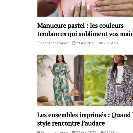
Manucure pastel : les couleurs
tendances qui subliment vos mai
Tendances mode
21 Avr 2026
2098 fois
Les ensembles imprimés : Quand 
style rencontre l’audace
Tendances mode
27 Aoû 2025
6387 fois