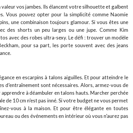
 valeur vos jambes. Ils élancent votre silhouette et galbent
es. Vous pouvez opter pour la simplicité comme Naomie
rpins, une combinaison toujours glamour. Si vous êtes une
 avec des shorts un peu larges ou une jupe. Comme Kim
tos avec des robes ultra-sexy. Le défi : trouver un modèle
 Beckham, pour sa part, les porte souvent avec des jeans
dance.
gance en escarpins à talons aiguilles. Et pour atteindre le
es d’entraînement sont nécessaires. Alors, armez-vous de
our apprendre à déambuler en talons hauts. Marcher perchée
ale de 10 cm n’est pas inné. Si votre budget ne vous permet
înez-vous à la maison. Et pour être élégante en toutes
 bureau ou des événements en intérieur où vous n’aurez pas