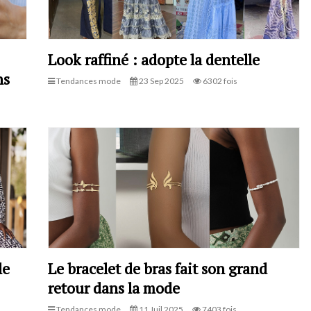
Look raffiné : adopte la dentelle
ns
Tendances mode
23 Sep 2025
6302 fois
le
Le bracelet de bras fait son grand
retour dans la mode
Tendances mode
11 Juil 2025
7403 fois