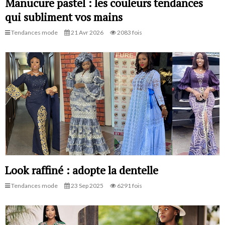
Manucure pastel : les couleurs tendances
qui subliment vos mains
Tendances mode
21 Avr 2026
2083 fois
Look raffiné : adopte la dentelle
Tendances mode
23 Sep 2025
6291 fois