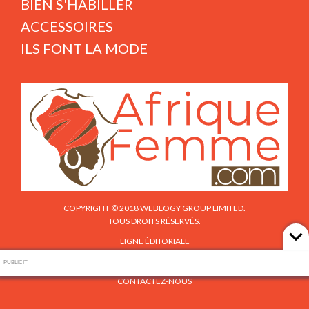
BIEN S'HABILLER
ACCESSOIRES
ILS FONT LA MODE
COPYRIGHT © 2018 WEBLOGY GROUP LIMITED.
TOUS DROITS RÉSERVÉS.
LIGNE ÉDITORIALE
PUBLICITÉ
PUBLICIT
CONTACTEZ-NOUS