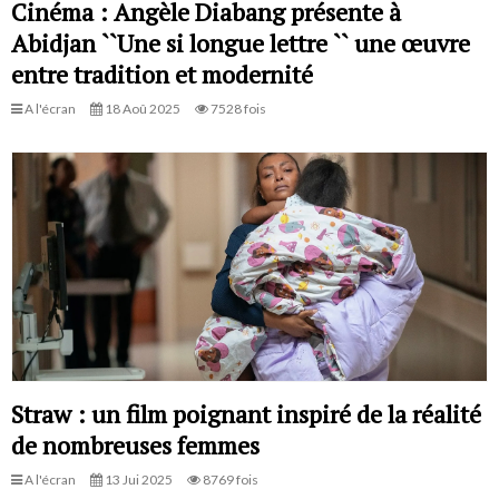
Cinéma : Angèle Diabang présente à
Abidjan ``Une si longue lettre `` une œuvre
entre tradition et modernité
A l'écran
18 Aoû 2025
7528 fois
Straw : un film poignant inspiré de la réalité
de nombreuses femmes
A l'écran
13 Jui 2025
8769 fois