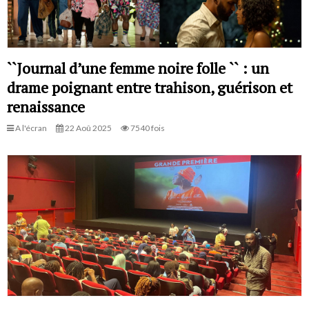
``Journal d’une femme noire folle `` : un
drame poignant entre trahison, guérison et
renaissance
A l'écran
22 Aoû 2025
7540 fois