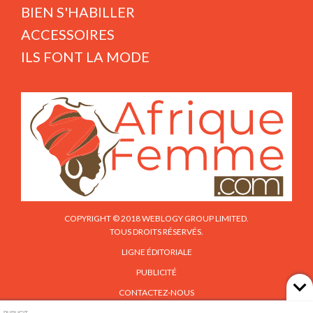
BIEN S'HABILLER
ACCESSOIRES
ILS FONT LA MODE
COPYRIGHT © 2018 WEBLOGY GROUP LIMITED.
TOUS DROITS RÉSERVÉS.
LIGNE ÉDITORIALE
PUBLICITÉ
CONTACTEZ-NOUS