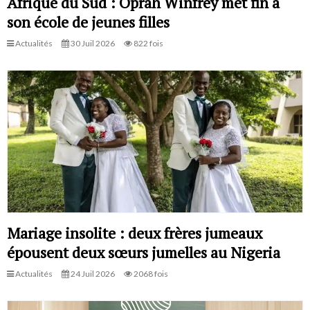
Afrique du Sud : Oprah Winfrey met fin à
son école de jeunes filles
Actualités
30 Juil 2026
822 fois
Mariage insolite : deux frères jumeaux
épousent deux sœurs jumelles au Nigeria
Actualités
24 Juil 2026
2068 fois