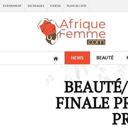
EVÈNEMENT
EN IMAGES
VIDÉOS
PLAN DU SITE
NEWS
BEAUTÉ
BEAUTÉ/ 
FINALE P
P