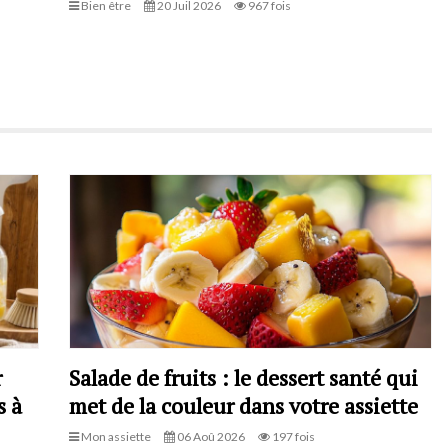
Bien être
20 Juil 2026
967 fois
r
Salade de fruits : le dessert santé qui
s à
met de la couleur dans votre assiette
Mon assiette
06 Aoû 2026
197 fois