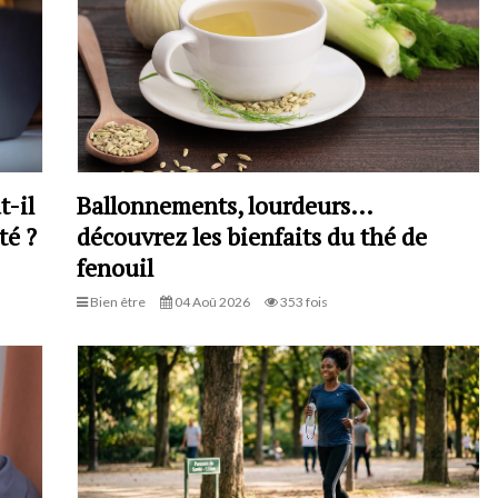
t-il
Ballonnements, lourdeurs…
té ?
découvrez les bienfaits du thé de
fenouil
Bien être
04 Aoû 2026
353 fois