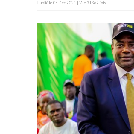
Publié le
05 Déc 2024
|
Vue 31362 fois