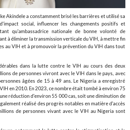
e Akindele a constamment brisé les barrières et utilisé sa
d'impact social, influencer les changements positifs et
tant qu'ambassadrice nationale de bonne volonté de
nt à éliminer la transmission verticale du VIH, à mettre fin
liées au VIH et à promouvoir la prévention du VIH dans tout
idérables dans la lutte contre le VIH au cours des deux
llions de personnes vivront avec le VIH dans le pays, avec
personnes âgées de 15 à 49 ans. Le Nigeria a enregistré
e VIH en 2010. En 2023, ce nombre était tombé à environ 75
 une réduction d'environ 55 000 cas, soit une diminution de
 également réalisé des progrès notables en matière d'accès
millions de personnes vivant avec le VIH au Nigeria sont