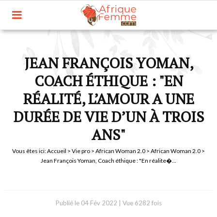
JEAN FRANÇOIS YOMAN,
COACH ÉTHIQUE : "EN
RÉALITÉ, L’AMOUR A UNE
DURÉE DE VIE D’UN À TROIS
ANS"
Vous êtes ici:
Accueil
>
Vie pro
>
African Woman 2.0
>
African Woman 2.0
>
Jean François Yoman, Coach éthique : "En réalite�...
Publié le
04 Fév 2022
|
Vue 6282 fois