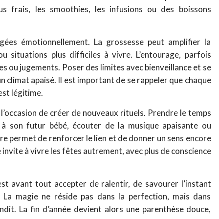
us frais, les smoothies, les infusions ou des boissons
rgées émotionnellement. La grossesse peut amplifier la
u situations plus difficiles à vivre. L’entourage, parfois
es ou jugements. Poser des limites avec bienveillance et se
n climat apaisé. Il est important de se rappeler que chaque
st légitime.
l’occasion de créer de nouveaux rituels. Prendre le temps
 à son futur bébé, écouter de la musique apaisante ou
e permet de renforcer le lien et de donner un sens encore
invite à vivre les fêtes autrement, avec plus de conscience
est avant tout accepter de ralentir, de savourer l’instant
é. La magie ne réside pas dans la perfection, mais dans
randit. La fin d’année devient alors une parenthèse douce,