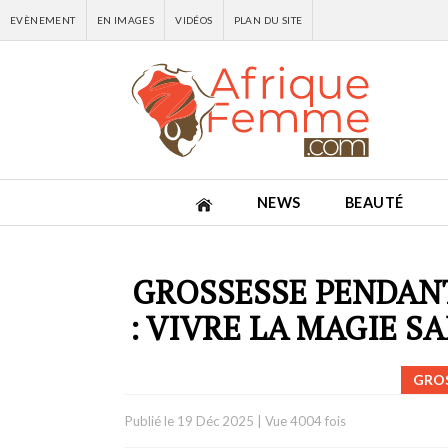
EVÈNEMENT
EN IMAGES
VIDÉOS
PLAN DU SITE
NEWS
BEAUTÉ
GROSSESSE PENDANT
: VIVRE LA MAGIE S
GROS
Publié le
19 Déc 2025
|
Vue 4004 fois