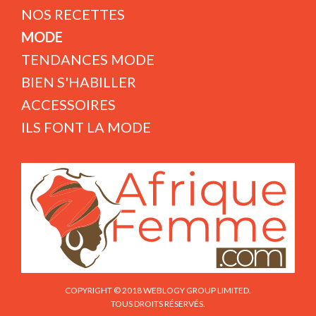
NOS RECETTES
MODE
TENDANCES MODE
BIEN S'HABILLER
ACCESSOIRES
ILS FONT LA MODE
COPYRIGHT © 2018 WEBLOGY GROUP LIMITED.
TOUS DROITS RÉSERVÉS.