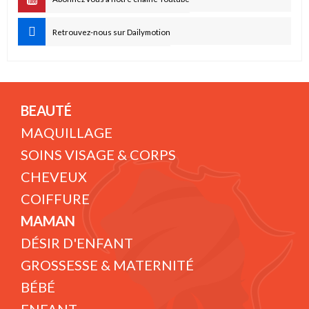
Retrouvez-nous sur Dailymotion
BEAUTÉ
MAQUILLAGE
SOINS VISAGE & CORPS
CHEVEUX
COIFFURE
MAMAN
DÉSIR D'ENFANT
GROSSESSE & MATERNITÉ
BÉBÉ