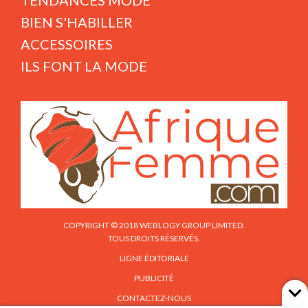
TENDANCES MODE
BIEN S'HABILLER
ACCESSOIRES
ILS FONT LA MODE
COPYRIGHT © 2018 WEBLOGY GROUP LIMITED.
TOUS DROITS RÉSERVÉS.
LIGNE ÉDITORIALE
PUBLICITÉ
CONTACTEZ-NOUS