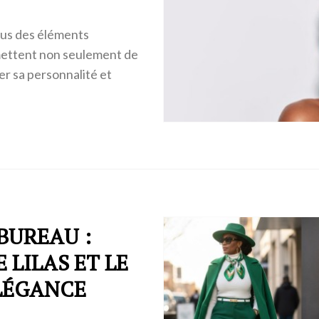
nus des éléments
rmettent non seulement de
er sa personnalité et
BUREAU :
LILAS ET LE
LÉGANCE