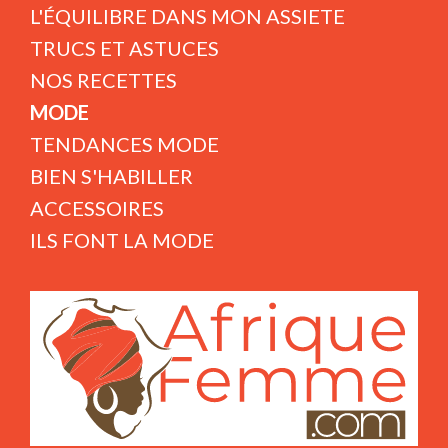
L'ÉQUILIBRE DANS MON ASSIETE
TRUCS ET ASTUCES
NOS RECETTES
MODE
TENDANCES MODE
BIEN S'HABILLER
ACCESSOIRES
ILS FONT LA MODE