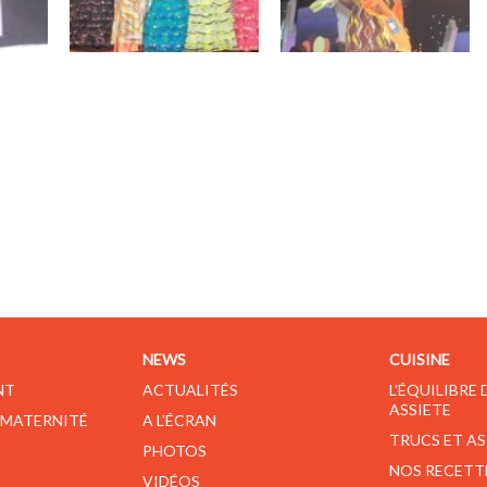
NEWS
CUISINE
NT
ACTUALITÉS
L'ÉQUILIBRE
ASSIETE
 MATERNITÉ
A L'ÉCRAN
TRUCS ET A
PHOTOS
NOS RECETT
VIDÉOS