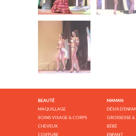
BEAUTÉ
MAMAN
MAQUILLAGE
DÉSIR D'ENFA
SOINS VISAGE & CORPS
GROSSESSE &
CHEVEUX
BÉBÉ
COIFFURE
ENFANT