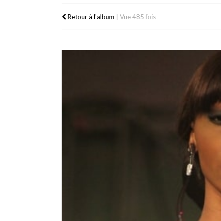
Retour à l'album
|
Vue 485 fois