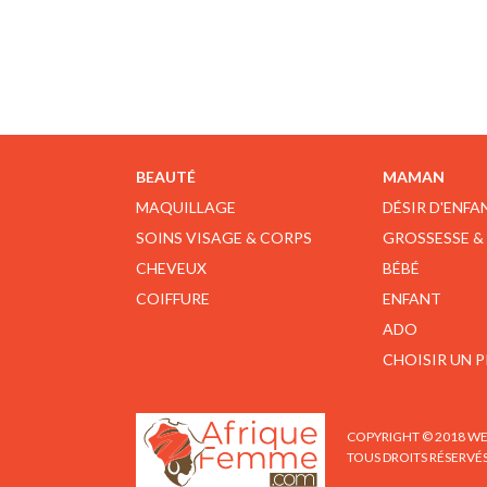
BEAUTÉ
MAMAN
MAQUILLAGE
DÉSIR D'ENFA
SOINS VISAGE & CORPS
GROSSESSE &
CHEVEUX
BÉBÉ
COIFFURE
ENFANT
ADO
CHOISIR UN 
COPYRIGHT © 2018 WE
TOUS DROITS RÉSERVÉ