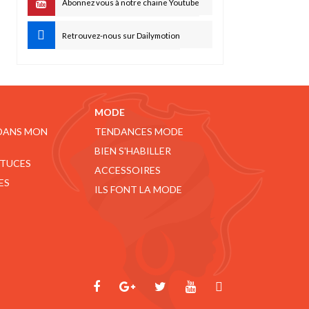
Abonnez vous à notre chaine Youtube
Retrouvez-nous sur Dailymotion
MODE
 DANS MON
TENDANCES MODE
BIEN S'HABILLER
STUCES
ACCESSOIRES
ES
ILS FONT LA MODE