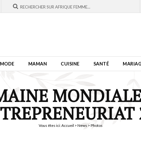
MODE
MAMAN
CUISINE
SANTÉ
MARIA
MAINE MONDIALE
NTREPRENEURIAT 
Vous êtes ici:
Accueil
>
News
> Photos