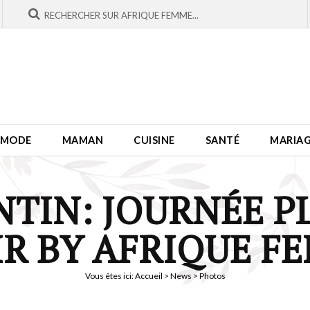
MODE
MAMAN
CUISINE
SANTÉ
MARIA
NTIN: JOURNÉE PL
IR BY AFRIQUE F
Vous êtes ici:
Accueil
>
News
> Photos