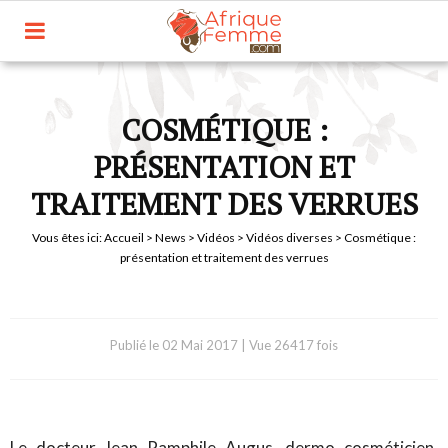
COSMÉTIQUE :
PRÉSENTATION ET
TRAITEMENT DES VERRUES
Vous êtes ici:
Accueil
>
News
>
Vidéos
>
Vidéos diverses
> Cosmétique :
présentation et traitement des verrues
Publié le
02 Mai 2017
|
Vue 26417 fois
Le docteur Jean Pamphile Augus, dermo cosméticien,