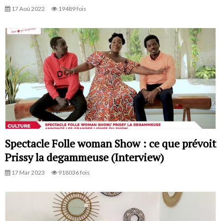
17 Aoû 2022
19489 fois
Spectacle Folle woman Show : ce que prévoit
Prissy la degammeuse (Interview)
17 Mar 2023
918036 fois