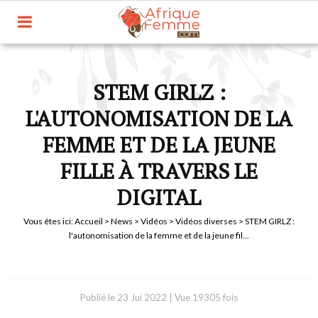
STEM GIRLZ :
L'AUTONOMISATION DE LA
FEMME ET DE LA JEUNE
FILLE À TRAVERS LE
DIGITAL
Vous êtes ici:
Accueil
>
News
>
Vidéos
>
Vidéos diverses
> STEM GIRLZ :
l'autonomisation de la femme et de la jeune fil...
Publié le
23 Jui 2022
|
Vue 19305 fois