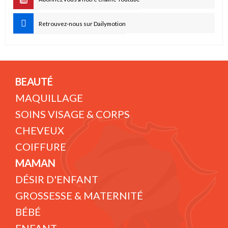
Retrouvez-nous sur Dailymotion
BEAUTÉ
MAQUILLAGE
SOINS VISAGE & CORPS
CHEVEUX
COIFFURE
MAMAN
DÉSIR D'ENFANT
GROSSESSE & MATERNITÉ
BÉBÉ