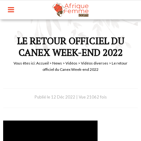
LE RETOUR OFFICIEL DU
CANEX WEEK-END 2022
Vous êtes ici:
Accueil
>
News
>
Vidéos
>
Vidéos diverses
> Le retour
officiel du Canex Week-end 2022
Publié le
12 Déc 2022
|
Vue 21062 fois