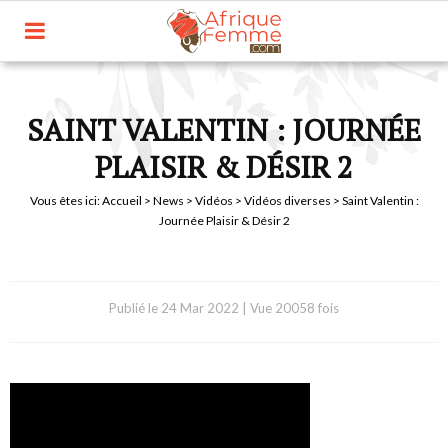
SAINT VALENTIN : JOURNÉE
PLAISIR & DÉSIR 2
Vous êtes ici:
Accueil
>
News
>
Vidéos
>
Vidéos diverses
> Saint Valentin :
Journée Plaisir & Désir 2
Publié le
24 Mar 2022
|
Vue 20058 fois