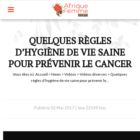
QUELQUES RÈGLES
D’HYGIÈNE DE VIE SAINE
POUR PRÉVENIR LE CANCER
Vous êtes ici:
Accueil
>
News
>
Vidéos
>
Vidéos diverses
> Quelques
règles d’hygiène de vie saine pour prévenir le...
Publié le
02 Mai 2017
|
Vue 22549 fois