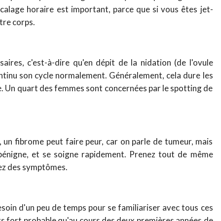
lage horaire est important, parce que si vous êtes jet-
otre corps.
aires, c'est-à-dire qu'en dépit de la nidation (de l'ovule
ontinu son cycle normalement. Généralement, cela dure les
e. Un quart des femmes sont concernées par le spotting de
, un fibrome peut faire peur, car on parle de tumeur, mais
t bénigne, et se soigne rapidement. Prenez tout de même
avez des symptômes.
esoin d'un peu de temps pour se familiariser avec tous ces
rs fort probable qu'au cours des deux premières années de