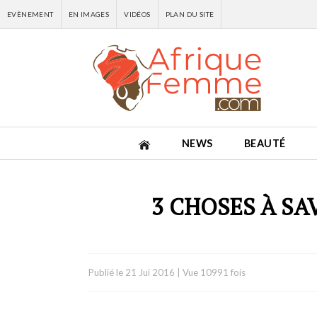
EVÈNEMENT
EN IMAGES
VIDÉOS
PLAN DU SITE
NEWS
BEAUTÉ
3 CHOSES À SA
Publié le
21 Jui 2016
|
Vue 10991 fois