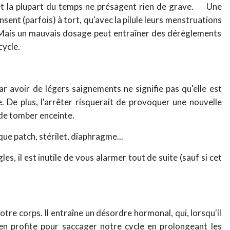
 et la plupart du temps ne présagent rien de grave. Une
ent (parfois) à tort, qu'avec la pilule leurs menstruations
Mais un mauvais dosage peut entraîner des dérèglements
 cycle.
ar avoir de légers saignements ne signifie pas qu'elle est
e. De plus, l'arrêter risquerait de provoquer une nouvelle
 de tomber enceinte.
ue patch, stérilet, diaphragme...
les, il est inutile de vous alarmer tout de suite (sauf si cet
notre corps. Il entraîne un désordre hormonal, qui, lorsqu'il
en profite pour saccager notre cycle en prolongeant les