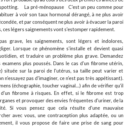
au spotting. La pré-ménopause C'est un peu comme pour
abituer à voir son taux hormonal dérangé, à ne plus avoir
fécondée, et par conséquent ne plus avoir à évacuer la paroi
us, ces légers saignements vont s'estomper rapidement.
pas grave, les saignements, sont légers et indolores,
liger. Lorsque ce phénomène s'installe et devient quasi
quotidien, et traduire un problème plus grave. Demandez
s examens plus poussés. Dans le cas d'un fibrome utérin,
 située sur la paroi de l'utérus, sa taille peut varier et
 n'essayez pas d'imaginer, ce n'est pas très appétissant).
s (échographie, toucher vaginal...) afin de vérifier qu'il
 d'un fibrome à risques. En effet, si le fibrome est trop
organes et provoquer des envies fréquentes d'uriner, de la
ilité. Si vous pensez que cela résulte d'une mauvaise
rcher avec vous, une contraception plus adaptée, ou un
ement, il vous propose de faire une prise de sang pour