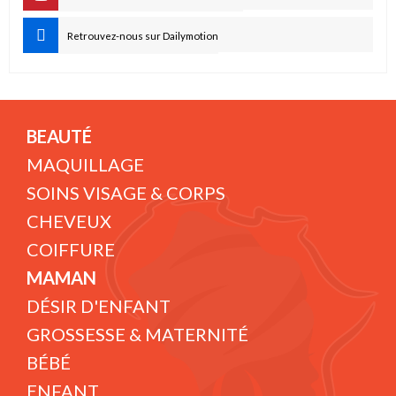
Retrouvez-nous sur Dailymotion
BEAUTÉ
MAQUILLAGE
SOINS VISAGE & CORPS
CHEVEUX
COIFFURE
MAMAN
DÉSIR D'ENFANT
GROSSESSE & MATERNITÉ
BÉBÉ
ENFANT