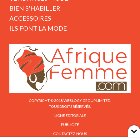
BIEN S'HABILLER
ACCESSOIRES
ILS FONT LA MODE
COPYRIGHT © 2018 WEBLOGY GROUP LIMITED.
TOUS DROITS RÉSERVÉS.
LIGNE ÉDITORIALE
PUBLICITÉ
CONTACTEZ-NOUS