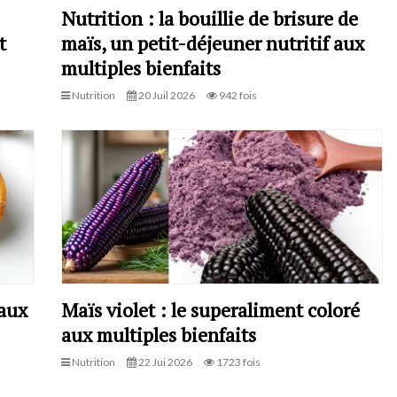
Nutrition : la bouillie de brisure de
t
maïs, un petit-déjeuner nutritif aux
multiples bienfaits
Nutrition
20 Juil 2026
942 fois
 aux
Maïs violet : le superaliment coloré
aux multiples bienfaits
Nutrition
22 Jui 2026
1723 fois