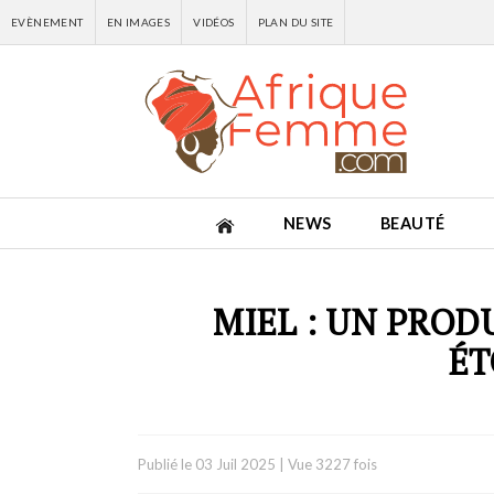
EVÈNEMENT
EN IMAGES
VIDÉOS
PLAN DU SITE
NEWS
BEAUTÉ
MIEL : UN PROD
É
Publié le
03 Juil 2025
|
Vue 3227 fois