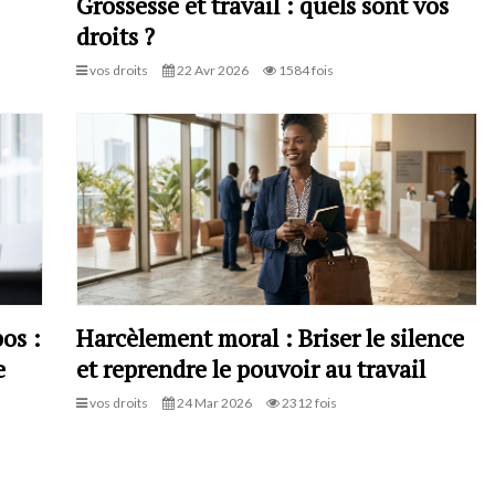
Grossesse et travail : quels sont vos
droits ?
vos droits
22 Avr 2026
1584 fois
os :
Harcèlement moral : Briser le silence
e
et reprendre le pouvoir au travail
vos droits
24 Mar 2026
2312 fois