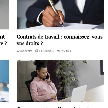
ont
Contrats de travail : connaissez-vous
e ?
vos droits ?
vos droits
14 Juil 2026
897 fois