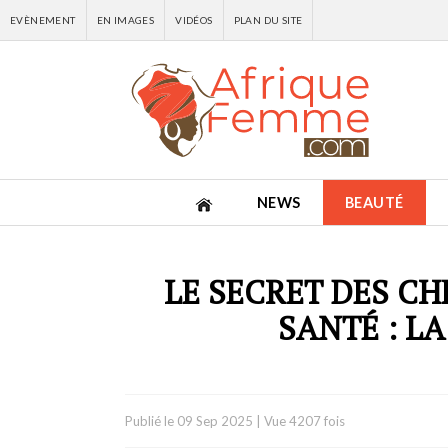
EVÈNEMENT
EN IMAGES
VIDÉOS
PLAN DU SITE
NEWS
BEAUTÉ
LE SECRET DES C
SANTÉ : L
Publié le
09 Sep 2025
|
Vue 4207 fois