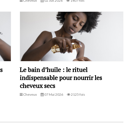
Cheveux
02 Juil 2026
1407 fois
s
Le bain d’huile : le rituel
indispensable pour nourrir les
cheveux secs
Cheveux
07 Mai 2026
2125 fois